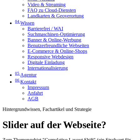
Video & Streaming
FAQ zu Cloud-Diensten
Landkarten & Geoverortung
04
Wissen
Barrierefrei / WAI
Suchmaschinen-Optimierung
Banner & Online-Werbung
Benutzerfreundliche Webseiten
E-Commerce & Online-Shops
Responsive Webdesign
Digitale Einladung
Internationalisierung
05
Agentur
06
Kontakt
Impressum
Anfahrt
AGB
Hintergrundwissen, Fachartikel und Strategie
Slider auf der Webseite?
Zum Themengebiet "Cumulative Layout Shift" (ein Strafwert für