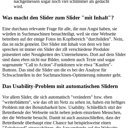
nachgemessen sogar noch viel schlimmer als gedacht
wird.
Was macht den Slider zum Slider "mit Inhalt"?
Eine durchaus relevante Frage für alle, die nun Angst haben, sie
würden in Suchmaschinen benachteiligt, weil sie eine Webseite
betreiben auf der einige Fotos im Kopfbereich "durchsliden". Nein,
das ist nicht gemeint. Der Slider mit Inhalt von dem wir hier
sprechen ist immer ein Slider der zB verschiedene Produkte
präsentiert oder Neuigkeiten des Unternehmens. Dort auf dem Slider
sind dann eben nicht nur Bilder, sondern auch Texte und sogar
sogenannte "Call to Action"-Funktionen wie etwa "Kaufen"-
Buttons. Das sind die Slider um die es bei der Analyse für
Schwachstellen in der Suchmaschinen-Optimierung mitunter geht.
Das Usability-Problem mit automatischen Slidern
Vor allem Slider, die sich automatisch "verändern" bzw. eben
"weiterblättern", wie das oft im Netz zu sehen ist, haben ein heftiges
Problem mit der Benutzbarkeit bzw. Usability. Schließlich sitzt der
Betreibende der Webseite nicht neben jedem einzelnen Menschen,
der die Webseite besucht. Damit ist auch auszuschließen, dass der
Betreibende überhaupt eine Chance hat beispielsweise einen
"Zeitabstand" einzuschätzen, die Anwendende auf der Webseite