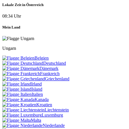
Lokale Zeit in Österreich
08:34 Uhr
Mein Land
Ungarn
Belgien
Deutschland
Dänemark
Frankreich
Griechenland
Irland
Island
Italien
Kanada
Kroatien
Liechtenstein
Luxemburg
Malta
Niederlande