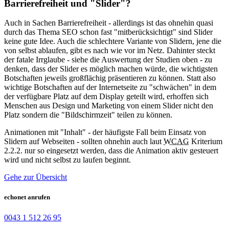
Barrierefreiheit und "Slider"?
Auch in Sachen Barrierefreiheit - allerdings ist das ohnehin quasi
durch das Thema SEO schon fast "mitberücksichtigt" sind Slider
keine gute Idee. Auch die schlechtere Variante von Slidern, jene die
von selbst ablaufen, gibt es nach wie vor im Netz. Dahinter steckt
der fatale Irrglaube - siehe die Auswertung der Studien oben - zu
denken, dass der Slider es möglich machen würde, die wichtigsten
Botschaften jeweils großflächig präsentieren zu können. Statt also
wichtige Botschaften auf der Internetseite zu "schwächen" in dem
der verfügbare Platz auf dem Display geteilt wird, erhoffen sich
Menschen aus Design und Marketing von einem Slider nicht den
Platz sondern die "Bildschirmzeit" teilen zu können.
Animationen mit "Inhalt" - der häufigste Fall beim Einsatz von
Slidern auf Webseiten - sollten ohnehin auch laut
WCAG
Kriterium
2.2.2. nur so eingesetzt werden, dass die Animation aktiv gesteuert
wird und nicht selbst zu laufen beginnt.
Gehe zur Übersicht
echonet anrufen
0043 1 512 26 95