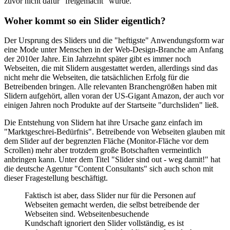
zuvor nicht dafür "freigemacht" wurde.
Woher kommt so ein Slider eigentlich?
Der Ursprung des Sliders und die "heftigste" Anwendungsform war
eine Mode unter Menschen in der Web-Design-Branche am Anfang
der 2010er Jahre. Ein Jahrzehnt später gibt es immer noch
Webseiten, die mit Slidern ausgestattet werden, allerdings sind das
nicht mehr die Webseiten, die tatsächlichen Erfolg für die
Betreibenden bringen. Alle relevanten Branchengrößen haben mit
Slidern aufgehört, allen voran der US-Gigant Amazon, der auch vor
einigen Jahren noch Produkte auf der Startseite "durchsliden" ließ.
Die Entstehung von Slidern hat ihre Ursache ganz einfach im
"Marktgeschrei-Bedürfnis". Betreibende von Webseiten glauben mit
dem Slider auf der begrenzten Fläche (Monitor-Fläche vor dem
Scrollen) mehr aber trotzdem große Botschaften vermeintlich
anbringen kann. Unter dem Titel "Slider sind out - weg damit!" hat
die deutsche Agentur "Content Consultants" sich auch schon mit
dieser Fragestellung beschäftigt.
Faktisch ist aber, dass Slider nur für die Personen auf
Webseiten gemacht werden, die selbst betreibende der
Webseiten sind. Webseitenbesuchende
Kundschaft ignoriert den Slider vollständig, es ist