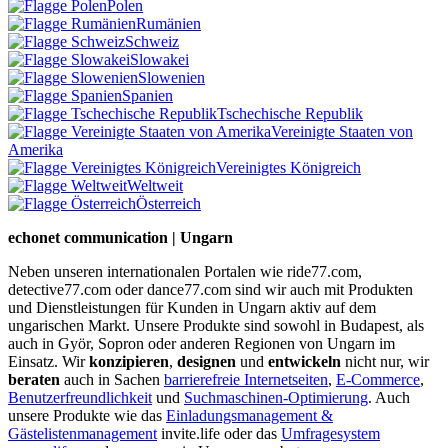
Polen
Rumänien
Schweiz
Slowakei
Slowenien
Spanien
Tschechische Republik
Vereinigte Staaten von
Amerika
Vereinigtes Königreich
Weltweit
Österreich
echonet communication | Ungarn
Neben unseren internationalen Portalen wie ride77.com,
detective77.com oder dance77.com sind wir auch mit Produkten
und Dienstleistungen für Kunden in Ungarn aktiv auf dem
ungarischen Markt. Unsere Produkte sind sowohl in Budapest, als
auch in Györ, Sopron oder anderen Regionen von Ungarn im
Einsatz. Wir
konzipieren
,
designen
und
entwickeln
nicht nur, wir
beraten
auch in Sachen
barrierefreie Internetseiten
,
E-Commerce
,
Benutzerfreundlichkeit
und
Suchmaschinen-Optimierung
. Auch
unsere Produkte wie das
Einladungsmanagement &
Gästelistenmanagement
invite.life oder das
Umfragesystem