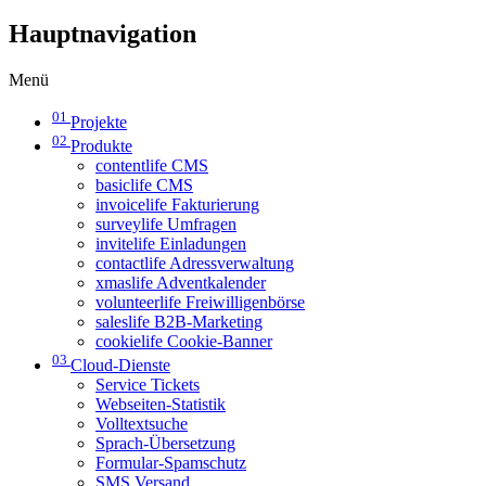
Hauptnavigation
Menü
01
Projekte
02
Produkte
contentlife CMS
basiclife CMS
invoicelife Fakturierung
surveylife Umfragen
invitelife Einladungen
contactlife Adressverwaltung
xmaslife Adventkalender
volunteerlife Freiwilligenbörse
saleslife B2B-Marketing
cookielife Cookie-Banner
03
Cloud-Dienste
Service Tickets
Webseiten-Statistik
Volltextsuche
Sprach-Übersetzung
Formular-Spamschutz
SMS Versand