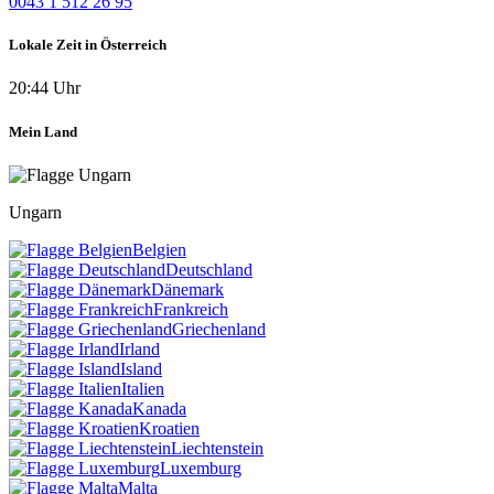
0043 1 512 26 95
Lokale Zeit in Österreich
20:44 Uhr
Mein Land
Ungarn
Belgien
Deutschland
Dänemark
Frankreich
Griechenland
Irland
Island
Italien
Kanada
Kroatien
Liechtenstein
Luxemburg
Malta