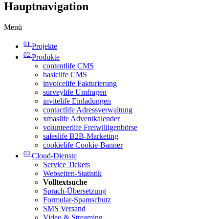
Hauptnavigation
Menü
01
Projekte
02
Produkte
contentlife CMS
basiclife CMS
invoicelife Fakturierung
surveylife Umfragen
invitelife Einladungen
contactlife Adressverwaltung
xmaslife Adventkalender
volunteerlife Freiwilligenbörse
saleslife B2B-Marketing
cookielife Cookie-Banner
03
Cloud-Dienste
Service Tickets
Webseiten-Statistik
Volltextsuche
Sprach-Übersetzung
Formular-Spamschutz
SMS Versand
Video & Streaming