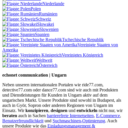
Niederlande
Polen
Rumänien
Schweiz
Slowakei
Slowenien
Spanien
Tschechische Republik
Vereinigte Staaten von
Amerika
Vereinigtes Königreich
Weltweit
Österreich
echonet communication | Ungarn
Neben unseren internationalen Portalen wie ride77.com,
detective77.com oder dance77.com sind wir auch mit Produkten
und Dienstleistungen für Kunden in Ungarn aktiv auf dem
ungarischen Markt. Unsere Produkte sind sowohl in Budapest, als
auch in Györ, Sopron oder anderen Regionen von Ungarn im
Einsatz. Wir
konzipieren
,
designen
und
entwickeln
nicht nur, wir
beraten
auch in Sachen
barrierefreie Internetseiten
,
E-Commerce
,
Benutzerfreundlichkeit
und
Suchmaschinen-Optimierung
. Auch
unsere Produkte wie das
Einladungsmanagement &