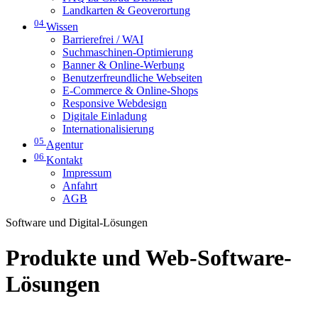
Landkarten & Geoverortung
04
Wissen
Barrierefrei / WAI
Suchmaschinen-Optimierung
Banner & Online-Werbung
Benutzerfreundliche Webseiten
E-Commerce & Online-Shops
Responsive Webdesign
Digitale Einladung
Internationalisierung
05
Agentur
06
Kontakt
Impressum
Anfahrt
AGB
Software und Digital-Lösungen
Produkte und Web-Software-
Lösungen