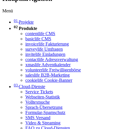
Menü
01
Projekte
02
Produkte
contentlife CMS
basiclife CMS
invoicelife Fakturierung
surveylife Umfragen
invitelife Einladungen
contactlife Adressverwaltung
xmaslife Adventkalender
volunteerlife Freiwilligenbörse
saleslife B2B-Marketing
cookielife Cookie-Banner
03
Cloud-Dienste
Service Tickets
Webseiten-Statistik
Volltextsuche
Sprach-Übersetzung
Formular-Spamschutz
SMS Versand
Video & Streaming
FAQ zu Cloud-Diensten