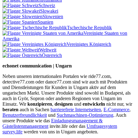
Schweiz
Slowakei
Slowenien
Spanien
Tschechische Republik
Vereinigte Staaten von
Amerika
Vereinigtes Königreich
Weltweit
Österreich
echonet communication | Ungarn
Neben unseren internationalen Portalen wie ride77.com,
detective77.com oder dance77.com sind wir auch mit Produkten
und Dienstleistungen für Kunden in Ungarn aktiv auf dem
ungarischen Markt. Unsere Produkte sind sowohl in Budapest, als
auch in Györ, Sopron oder anderen Regionen von Ungarn im
Einsatz. Wir
konzipieren
,
designen
und
entwickeln
nicht nur, wir
beraten
auch in Sachen
barrierefreie Internetseiten
,
E-Commerce
,
Benutzerfreundlichkeit
und
Suchmaschinen-Optimierung
. Auch
unsere Produkte wie das
Einladungsmanagement &
Gästelistenmanagement
invite.life oder das
Umfragesystem
survey.life
werden von uns in Ungarn angeboten.