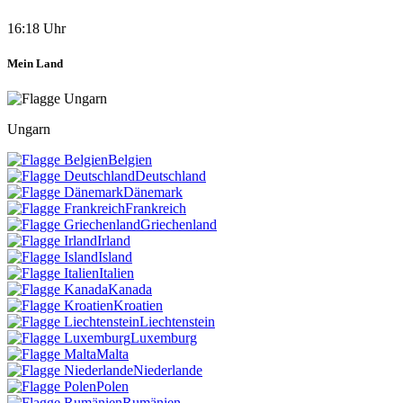
16:18 Uhr
Mein Land
Ungarn
Belgien
Deutschland
Dänemark
Frankreich
Griechenland
Irland
Island
Italien
Kanada
Kroatien
Liechtenstein
Luxemburg
Malta
Niederlande
Polen
Rumänien