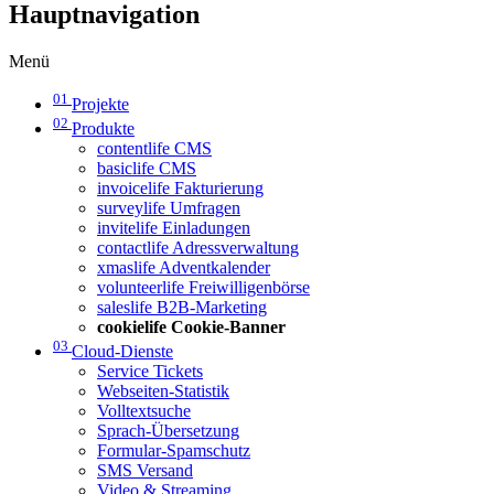
Hauptnavigation
Menü
01
Projekte
02
Produkte
contentlife CMS
basiclife CMS
invoicelife Fakturierung
surveylife Umfragen
invitelife Einladungen
contactlife Adressverwaltung
xmaslife Adventkalender
volunteerlife Freiwilligenbörse
saleslife B2B-Marketing
cookielife Cookie-Banner
03
Cloud-Dienste
Service Tickets
Webseiten-Statistik
Volltextsuche
Sprach-Übersetzung
Formular-Spamschutz
SMS Versand
Video & Streaming