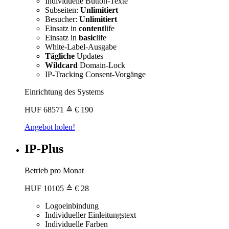
Individuelle Button-Texte
Subseiten:
Unlimitiert
Besucher:
Unlimitiert
Einsatz in
content
life
Einsatz in
basic
life
White-Label-Ausgabe
Tägliche
Updates
Wildcard
Domain-Lock
IP-Tracking Consent-Vorgänge
Einrichtung des Systems
HUF
68571
≙ € 190
Angebot holen!
IP-Plus
Betrieb pro Monat
HUF
10105
≙ € 28
Logoeinbindung
Individueller Einleitungstext
Individuelle Farben