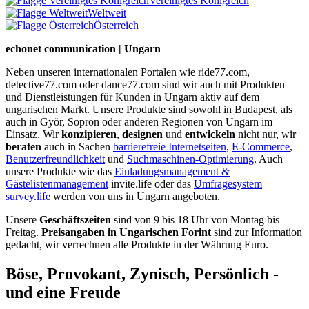
Vereinigtes Königreich
Weltweit
Österreich
echonet communication | Ungarn
Neben unseren internationalen Portalen wie ride77.com,
detective77.com oder dance77.com sind wir auch mit Produkten
und Dienstleistungen für Kunden in Ungarn aktiv auf dem
ungarischen Markt. Unsere Produkte sind sowohl in Budapest, als
auch in Györ, Sopron oder anderen Regionen von Ungarn im
Einsatz. Wir
konzipieren
,
designen
und
entwickeln
nicht nur, wir
beraten
auch in Sachen
barrierefreie Internetseiten
,
E-Commerce
,
Benutzerfreundlichkeit
und
Suchmaschinen-Optimierung
. Auch
unsere Produkte wie das
Einladungsmanagement &
Gästelistenmanagement
invite.life oder das
Umfragesystem
survey.life
werden von uns in Ungarn angeboten.
Unsere
Geschäftszeiten
sind von 9 bis 18 Uhr von Montag bis
Freitag.
Preisangaben in Ungarischen Forint
sind zur Information
gedacht, wir verrechnen alle Produkte in der Währung Euro.
Böse, Provokant, Zynisch, Persönlich -
und eine Freude