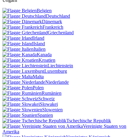
Ungarn
Belgien
Deutschland
Dänemark
Frankreich
Griechenland
Irland
Island
Italien
Kanada
Kroatien
Liechtenstein
Luxemburg
Malta
Niederlande
Polen
Rumänien
Schweiz
Slowakei
Slowenien
Spanien
Tschechische Republik
Vereinigte Staaten von
Amerika