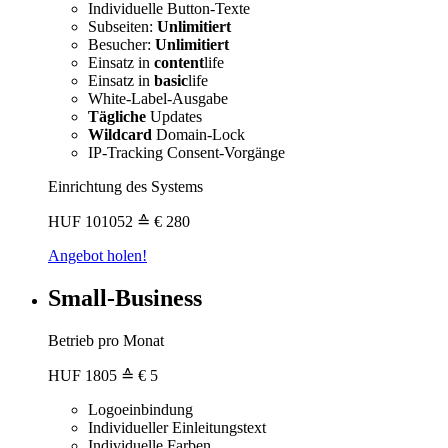
Individuelle Button-Texte
Subseiten:
Unlimitiert
Besucher:
Unlimitiert
Einsatz in
content
life
Einsatz in
basic
life
White-Label-Ausgabe
Tägliche
Updates
Wildcard
Domain-Lock
IP-Tracking Consent-Vorgänge
Einrichtung des Systems
HUF
101052
≙ € 280
Angebot holen!
Small-Business
Betrieb pro Monat
HUF
1805
≙ € 5
Logoeinbindung
Individueller Einleitungstext
Individuelle Farben