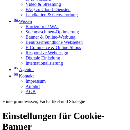
Video & Streaming
FAQ zu Cloud-Diensten
Landkarten & Geoverortung
04
Wissen
Barrierefrei / WAI
Suchmaschinen-Optimierung
Banner & Online-Werbung
Benutzerfreundliche Webseiten
E-Commerce & Online-Shops
Responsive Webdesign
Digitale Einladung
Internationalisierung
05
Agentur
06
Kontakt
Impressum
Anfahrt
AGB
Hintergrundwissen, Fachartikel und Strategie
Einstellungen für Cookie-
Banner