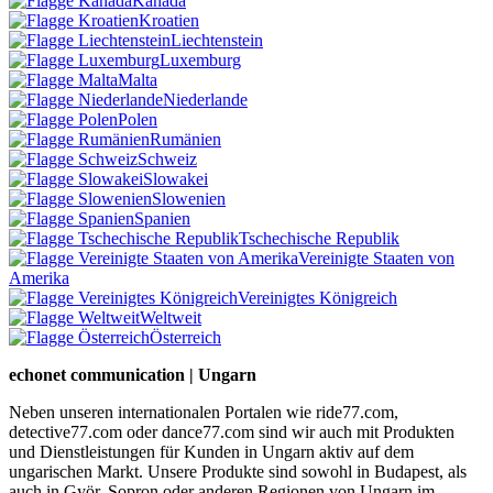
Kanada
Kroatien
Liechtenstein
Luxemburg
Malta
Niederlande
Polen
Rumänien
Schweiz
Slowakei
Slowenien
Spanien
Tschechische Republik
Vereinigte Staaten von
Amerika
Vereinigtes Königreich
Weltweit
Österreich
echonet communication | Ungarn
Neben unseren internationalen Portalen wie ride77.com,
detective77.com oder dance77.com sind wir auch mit Produkten
und Dienstleistungen für Kunden in Ungarn aktiv auf dem
ungarischen Markt. Unsere Produkte sind sowohl in Budapest, als
auch in Györ, Sopron oder anderen Regionen von Ungarn im