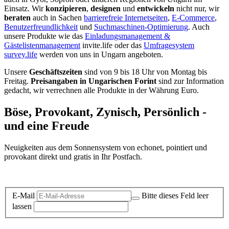
Einsatz. Wir
konzipieren
,
designen
und
entwickeln
nicht nur, wir
beraten
auch in Sachen
barrierefreie Internetseiten
,
E-Commerce
,
Benutzerfreundlichkeit
und
Suchmaschinen-Optimierung
. Auch
unsere Produkte wie das
Einladungsmanagement &
Gästelistenmanagement
invite.life oder das
Umfragesystem
survey.life
werden von uns in Ungarn angeboten.
Unsere
Geschäftszeiten
sind von 9 bis 18 Uhr von Montag bis
Freitag.
Preisangaben in Ungarischen Forint
sind zur Information
gedacht, wir verrechnen alle Produkte in der Währung Euro.
Böse, Provokant, Zynisch, Persönlich -
und eine Freude
Neuigkeiten aus dem Sonnensystem von echonet, pointiert und
provokant direkt und gratis in Ihr Postfach.
Datenschutz-Information zum Newsletter
E-Mail
Bitte dieses Feld leer
lassen