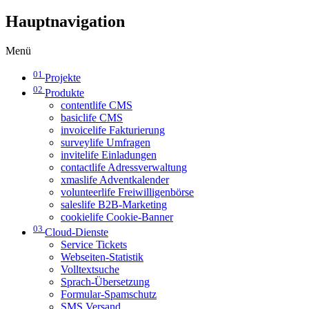
Hauptnavigation
Menü
01
Projekte
02
Produkte
contentlife CMS
basiclife CMS
invoicelife Fakturierung
surveylife Umfragen
invitelife Einladungen
contactlife Adressverwaltung
xmaslife Adventkalender
volunteerlife Freiwilligenbörse
saleslife B2B-Marketing
cookielife Cookie-Banner
03
Cloud-Dienste
Service Tickets
Webseiten-Statistik
Volltextsuche
Sprach-Übersetzung
Formular-Spamschutz
SMS Versand