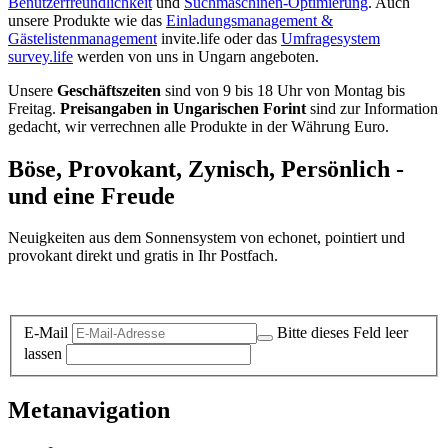
Benutzerfreundlichkeit
und
Suchmaschinen-Optimierung
. Auch
unsere Produkte wie das
Einladungsmanagement &
Gästelistenmanagement
invite.life oder das
Umfragesystem
survey.life
werden von uns in Ungarn angeboten.
Unsere
Geschäftszeiten
sind von 9 bis 18 Uhr von Montag bis
Freitag.
Preisangaben in Ungarischen Forint
sind zur Information
gedacht, wir verrechnen alle Produkte in der Währung Euro.
Böse, Provokant, Zynisch, Persönlich -
und eine Freude
Neuigkeiten aus dem Sonnensystem von echonet, pointiert und
provokant direkt und gratis in Ihr Postfach.
Datenschutz-Information zum Newsletter
E-Mail
Bitte dieses Feld leer
lassen
Metanavigation