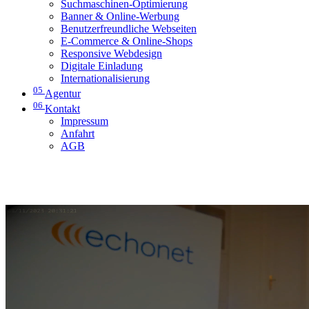
Suchmaschinen-Optimierung
Banner & Online-Werbung
Benutzerfreundliche Webseiten
E-Commerce & Online-Shops
Responsive Webdesign
Digitale Einladung
Internationalisierung
05
Agentur
06
Kontakt
Impressum
Anfahrt
AGB