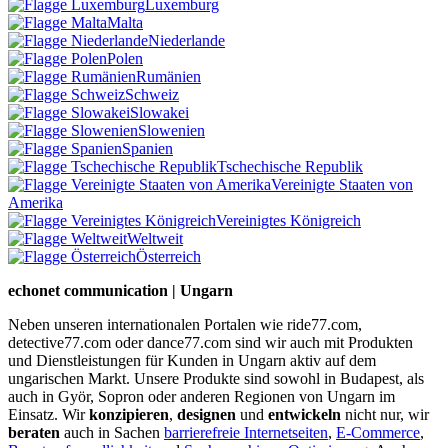
Luxemburg
Malta
Niederlande
Polen
Rumänien
Schweiz
Slowakei
Slowenien
Spanien
Tschechische Republik
Vereinigte Staaten von
Amerika
Vereinigtes Königreich
Weltweit
Österreich
echonet communication | Ungarn
Neben unseren internationalen Portalen wie ride77.com,
detective77.com oder dance77.com sind wir auch mit Produkten
und Dienstleistungen für Kunden in Ungarn aktiv auf dem
ungarischen Markt. Unsere Produkte sind sowohl in Budapest, als
auch in Györ, Sopron oder anderen Regionen von Ungarn im
Einsatz. Wir
konzipieren
,
designen
und
entwickeln
nicht nur, wir
beraten
auch in Sachen
barrierefreie Internetseiten
,
E-Commerce
,