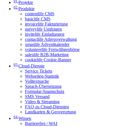
01
Projekte
02
Produkte
contentlife CMS
basiclife CMS
invoicelife Fakturierung
surveylife Umfragen
invitelife Einladungen
contactlife Adressverwaltung
xmaslife Adventkalender
volunteerlife Freiwilligenbörse
saleslife B2B-Marketing
cookielife Cookie-Banner
03
Cloud-Dienste
Service Tickets
Webseiten-Statistik
Volltextsuche
Sprach-Übersetzung
Formular-Spamschutz
SMS Versand
Video & Streaming
FAQ zu Cloud-Diensten
Landkarten & Geoverortung
04
Wissen
Barrierefrei / WAI