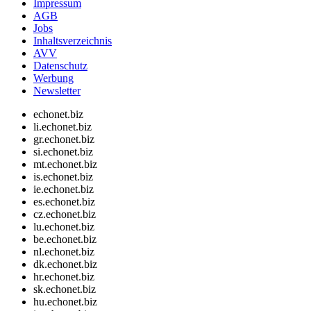
Impressum
AGB
Jobs
Inhaltsverzeichnis
AVV
Datenschutz
Werbung
Newsletter
echonet.biz
li.echonet.biz
gr.echonet.biz
si.echonet.biz
mt.echonet.biz
is.echonet.biz
ie.echonet.biz
es.echonet.biz
cz.echonet.biz
lu.echonet.biz
be.echonet.biz
nl.echonet.biz
dk.echonet.biz
hr.echonet.biz
sk.echonet.biz
hu.echonet.biz