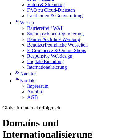
Video & Streaming
FAQ zu Cloud-Diensten
Landkarten & Geoverortung
04
Wissen
Barrierefrei / WAI
Suchmaschinen-Optimierung
Banner & Online-Werbung
Benutzerfreundliche Webseiten
E-Commerce & Online-Shops
Responsive Webdesign
Digitale Einladung
Internationalisierung
05
Agentur
06
Kontakt
Impressum
Anfahrt
AGB
Global im Internet erfolgreich.
Domains und
Internationalisierung