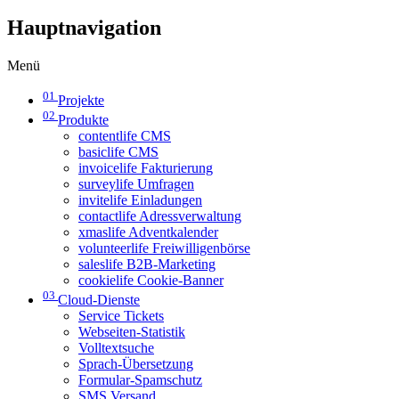
Hauptnavigation
Menü
01
Projekte
02
Produkte
contentlife CMS
basiclife CMS
invoicelife Fakturierung
surveylife Umfragen
invitelife Einladungen
contactlife Adressverwaltung
xmaslife Adventkalender
volunteerlife Freiwilligenbörse
saleslife B2B-Marketing
cookielife Cookie-Banner
03
Cloud-Dienste
Service Tickets
Webseiten-Statistik
Volltextsuche
Sprach-Übersetzung
Formular-Spamschutz
SMS Versand