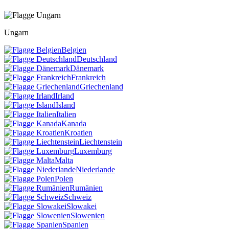
Ungarn
Belgien
Deutschland
Dänemark
Frankreich
Griechenland
Irland
Island
Italien
Kanada
Kroatien
Liechtenstein
Luxemburg
Malta
Niederlande
Polen
Rumänien
Schweiz
Slowakei
Slowenien
Spanien