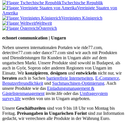
Tschechische Republik
Vereinigte Staaten von
Amerika
Vereinigtes Königreich
Weltweit
Österreich
echonet communication | Ungarn
Neben unseren internationalen Portalen wie ride77.com,
detective77.com oder dance77.com sind wir auch mit Produkten
und Dienstleistungen für Kunden in Ungarn aktiv auf dem
ungarischen Markt. Unsere Produkte sind sowohl in Budapest, als
auch in Györ, Sopron oder anderen Regionen von Ungarn im
Einsatz. Wir
konzipieren
,
designen
und
entwickeln
nicht nur, wir
beraten
auch in Sachen
barrierefreie Internetseiten
,
E-Commerce
,
Benutzerfreundlichkeit
und
Suchmaschinen-Optimierung
. Auch
unsere Produkte wie das
Einladungsmanagement &
Gästelistenmanagement
invite.life oder das
Umfragesystem
survey.life
werden von uns in Ungarn angeboten.
Unsere
Geschäftszeiten
sind von 9 bis 18 Uhr von Montag bis
Freitag.
Preisangaben in Ungarischen Forint
sind zur Information
gedacht, wir verrechnen alle Produkte in der Währung Euro.