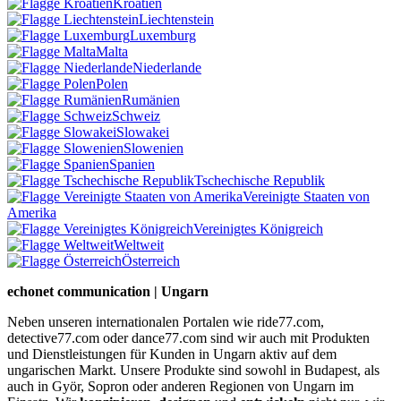
Kroatien
Liechtenstein
Luxemburg
Malta
Niederlande
Polen
Rumänien
Schweiz
Slowakei
Slowenien
Spanien
Tschechische Republik
Vereinigte Staaten von
Amerika
Vereinigtes Königreich
Weltweit
Österreich
echonet communication | Ungarn
Neben unseren internationalen Portalen wie ride77.com,
detective77.com oder dance77.com sind wir auch mit Produkten
und Dienstleistungen für Kunden in Ungarn aktiv auf dem
ungarischen Markt. Unsere Produkte sind sowohl in Budapest, als
auch in Györ, Sopron oder anderen Regionen von Ungarn im