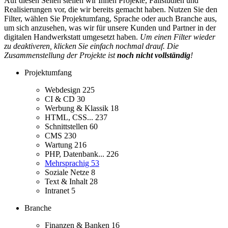
Auf diesen Seiten stellen wir Ihnen Projekte, Fallstudien und
Realisierungen vor, die wir bereits gemacht haben. Nutzen Sie den
Filter, wählen Sie Projektumfang, Sprache oder auch Branche aus,
um sich anzusehen, was wir für unsere Kunden und Partner in der
digitalen Handwerkstatt umgesetzt haben.
Um einen Filter wieder
zu deaktiveren, klicken Sie einfach nochmal drauf. Die
Zusammenstellung der Projekte ist
noch nicht vollständig
!
Projektumfang
Webdesign
225
CI & CD
30
Werbung & Klassik
18
HTML, CSS...
237
Schnittstellen
60
CMS
230
Wartung
216
PHP, Datenbank...
226
Mehrsprachig
53
Soziale Netze
8
Text & Inhalt
28
Intranet
5
Branche
Finanzen & Banken
16