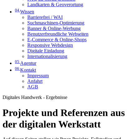
Landkarten & Geoverortung
04
Wissen
Barrierefrei / WAI
Suchmaschinen-Optimierung
Banner & Online-Werbung
Benutzerfreundliche Webseiten
E-Commerce & Online-Shops
Responsive Webdesign
Digitale Einladung
Internationalisierung
05
Agentur
06
Kontakt
Impressum
Anfahrt
AGB
Digitales Handwerk - Ergebnisse
Projekte und Referenzen aus
der digitalen Werkstatt