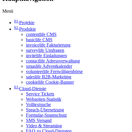
Menü
01
Projekte
02
Produkte
contentlife CMS
basiclife CMS
invoicelife Fakturierung
surveylife Umfragen
invitelife Einladungen
contactlife Adressverwaltung
xmaslife Adventkalender
volunteerlife Freiwilligenbörse
saleslife B2B-Marketing
cookielife Cookie-Banner
03
Cloud-Dienste
Service Tickets
Webseiten-Statistik
Volltextsuche
Sprach-Übersetzung
Formular-Spamschutz
SMS Versand
Video & Streaming
FAQ zu Cloud-Diensten