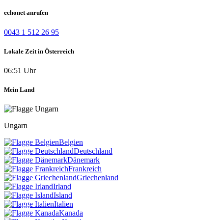
echonet anrufen
0043 1 512 26 95
Lokale Zeit in Österreich
06:51 Uhr
Mein Land
Ungarn
Belgien
Deutschland
Dänemark
Frankreich
Griechenland
Irland
Island
Italien
Kanada