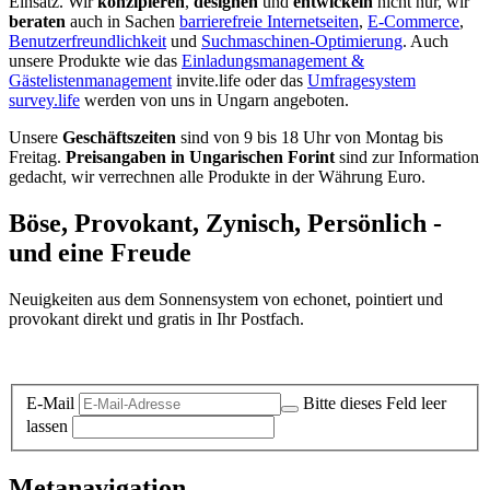
Einsatz. Wir
konzipieren
,
designen
und
entwickeln
nicht nur, wir
beraten
auch in Sachen
barrierefreie Internetseiten
,
E-Commerce
,
Benutzerfreundlichkeit
und
Suchmaschinen-Optimierung
. Auch
unsere Produkte wie das
Einladungsmanagement &
Gästelistenmanagement
invite.life oder das
Umfragesystem
survey.life
werden von uns in Ungarn angeboten.
Unsere
Geschäftszeiten
sind von 9 bis 18 Uhr von Montag bis
Freitag.
Preisangaben in Ungarischen Forint
sind zur Information
gedacht, wir verrechnen alle Produkte in der Währung Euro.
Böse, Provokant, Zynisch, Persönlich -
und eine Freude
Neuigkeiten aus dem Sonnensystem von echonet, pointiert und
provokant direkt und gratis in Ihr Postfach.
Datenschutz-Information zum Newsletter
E-Mail
Bitte dieses Feld leer
lassen
Metanavigation