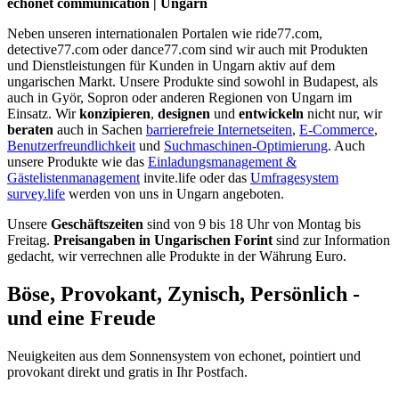
echonet communication | Ungarn
Neben unseren internationalen Portalen wie ride77.com,
detective77.com oder dance77.com sind wir auch mit Produkten
und Dienstleistungen für Kunden in Ungarn aktiv auf dem
ungarischen Markt. Unsere Produkte sind sowohl in Budapest, als
auch in Györ, Sopron oder anderen Regionen von Ungarn im
Einsatz. Wir
konzipieren
,
designen
und
entwickeln
nicht nur, wir
beraten
auch in Sachen
barrierefreie Internetseiten
,
E-Commerce
,
Benutzerfreundlichkeit
und
Suchmaschinen-Optimierung
. Auch
unsere Produkte wie das
Einladungsmanagement &
Gästelistenmanagement
invite.life oder das
Umfragesystem
survey.life
werden von uns in Ungarn angeboten.
Unsere
Geschäftszeiten
sind von 9 bis 18 Uhr von Montag bis
Freitag.
Preisangaben in Ungarischen Forint
sind zur Information
gedacht, wir verrechnen alle Produkte in der Währung Euro.
Böse, Provokant, Zynisch, Persönlich -
und eine Freude
Neuigkeiten aus dem Sonnensystem von echonet, pointiert und
provokant direkt und gratis in Ihr Postfach.