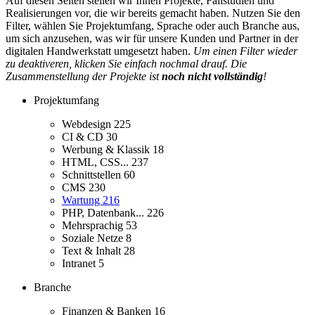
Auf diesen Seiten stellen wir Ihnen Projekte, Fallstudien und
Realisierungen vor, die wir bereits gemacht haben. Nutzen Sie den
Filter, wählen Sie Projektumfang, Sprache oder auch Branche aus,
um sich anzusehen, was wir für unsere Kunden und Partner in der
digitalen Handwerkstatt umgesetzt haben.
Um einen Filter wieder
zu deaktiveren, klicken Sie einfach nochmal drauf. Die
Zusammenstellung der Projekte ist
noch nicht vollständig
!
Projektumfang
Webdesign
225
CI & CD
30
Werbung & Klassik
18
HTML, CSS...
237
Schnittstellen
60
CMS
230
Wartung
216
PHP, Datenbank...
226
Mehrsprachig
53
Soziale Netze
8
Text & Inhalt
28
Intranet
5
Branche
Finanzen & Banken
16