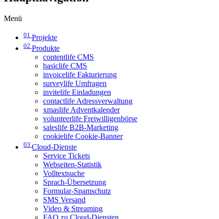
Menü
01
Projekte
02
Produkte
contentlife CMS
basiclife CMS
invoicelife Fakturierung
surveylife Umfragen
invitelife Einladungen
contactlife Adressverwaltung
xmaslife Adventkalender
volunteerlife Freiwilligenbörse
saleslife B2B-Marketing
cookielife Cookie-Banner
03
Cloud-Dienste
Service Tickets
Webseiten-Statistik
Volltextsuche
Sprach-Übersetzung
Formular-Spamschutz
SMS Versand
Video & Streaming
FAQ zu Cloud-Diensten