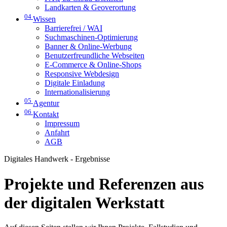
Landkarten & Geoverortung
04
Wissen
Barrierefrei / WAI
Suchmaschinen-Optimierung
Banner & Online-Werbung
Benutzerfreundliche Webseiten
E-Commerce & Online-Shops
Responsive Webdesign
Digitale Einladung
Internationalisierung
05
Agentur
06
Kontakt
Impressum
Anfahrt
AGB
Digitales Handwerk - Ergebnisse
Projekte und Referenzen aus
der digitalen Werkstatt