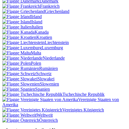
Dänemark
Frankreich
Griechenland
Irland
Island
Italien
Kanada
Kroatien
Liechtenstein
Luxemburg
Malta
Niederlande
Polen
Rumänien
Schweiz
Slowakei
Slowenien
Spanien
Tschechische Republik
Vereinigte Staaten von
Amerika
Vereinigtes Königreich
Weltweit
Österreich