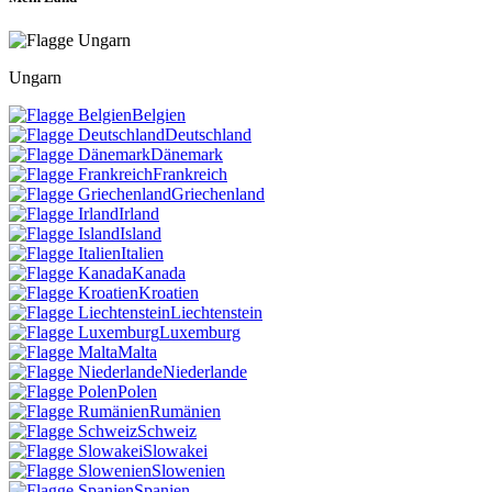
Ungarn
Belgien
Deutschland
Dänemark
Frankreich
Griechenland
Irland
Island
Italien
Kanada
Kroatien
Liechtenstein
Luxemburg
Malta
Niederlande
Polen
Rumänien
Schweiz
Slowakei
Slowenien
Spanien