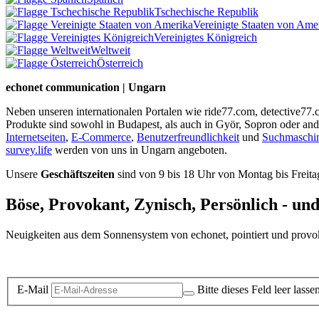
Tschechische Republik
Vereinigte Staaten von Ame
Vereinigtes Königreich
Weltweit
Österreich
echonet communication | Ungarn
Neben unseren internationalen Portalen wie ride77.com, detective77
Produkte sind sowohl in Budapest, als auch in Györ, Sopron oder a
Internetseiten
,
E-Commerce
,
Benutzerfreundlichkeit
und
Suchmaschi
survey.life
werden von uns in Ungarn angeboten.
Unsere
Geschäftszeiten
sind von 9 bis 18 Uhr von Montag bis Freita
Böse, Provokant, Zynisch, Persönlich - un
Neuigkeiten aus dem Sonnensystem von echonet, pointiert und provokan
Datenschutz-Information zum Newsletter
E-Mail
Bitte dieses Feld leer lasse