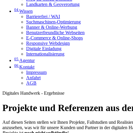
Landkarten & Geoverortung
04
Wissen
Barrierefrei / WAI
Suchmaschinen-Optimierung
Banner & Online-Werbung
Benutzerfreundliche Webseiten
E-Commerce & Online-Shops
Responsive Webdesign
Digitale Einladung
Internationalisierung
05
Agentur
06
Kontakt
Impressum
Anfahrt
AGB
Digitales Handwerk - Ergebnisse
Projekte und Referenzen aus der
Auf diesen Seiten stellen wir Ihnen Projekte, Fallstudien und Realis
anzusehen, was wir für unsere Kunden und Partner in der digitalen 
Projekte ist
noch nicht vollständig
!