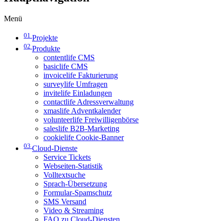
Menü
01
Projekte
02
Produkte
contentlife CMS
basiclife CMS
invoicelife Fakturierung
surveylife Umfragen
invitelife Einladungen
contactlife Adressverwaltung
xmaslife Adventkalender
volunteerlife Freiwilligenbörse
saleslife B2B-Marketing
cookielife Cookie-Banner
03
Cloud-Dienste
Service Tickets
Webseiten-Statistik
Volltextsuche
Sprach-Übersetzung
Formular-Spamschutz
SMS Versand
Video & Streaming
FAQ zu Cloud-Diensten