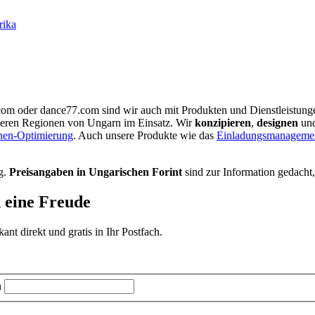
rika
.com oder dance77.com sind wir auch mit Produkten und Dienstleistun
nderen Regionen von Ungarn im Einsatz. Wir
konzipieren
,
designen
un
nen-Optimierung
. Auch unsere Produkte wie das
Einladungsmanagemen
g.
Preisangaben in Ungarischen Forint
sind zur Information gedacht
d eine Freude
t direkt und gratis in Ihr Postfach.
n