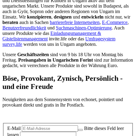
und Dienstleistungen für Kunden in Ungarn aktiv auf dem
ungarischen Markt. Unsere Produkte sind sowohl in Budapest, als
auch in Györ, Sopron oder anderen Regionen von Ungarn im
Einsatz. Wir
konzipieren
,
designen
und
entwickeln
nicht nur, wir
beraten
auch in Sachen
barrierefreie Internetseiten
,
E-Commerce
,
Benutzerfreundlichkeit
und
Suchmaschinen-Optimierung
. Auch
unsere Produkte wie das
Einladungsmanagement &
Gästelistenmanagement
invite.life oder das
Umfragesystem
survey.life
werden von uns in Ungarn angeboten.
Unsere
Geschäftszeiten
sind von 9 bis 18 Uhr von Montag bis
Freitag.
Preisangaben in Ungarischen Forint
sind zur Information
gedacht, wir verrechnen alle Produkte in der Währung Euro.
Böse, Provokant, Zynisch, Persönlich -
und eine Freude
Neuigkeiten aus dem Sonnensystem von echonet, pointiert und
provokant direkt und gratis in Ihr Postfach.
Datenschutz-Information zum Newsletter
E-Mail
Bitte dieses Feld leer
lassen