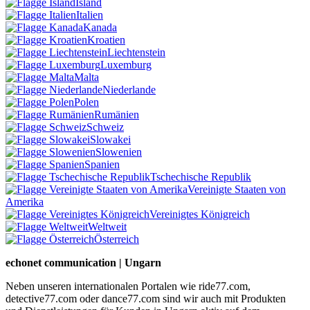
Island
Italien
Kanada
Kroatien
Liechtenstein
Luxemburg
Malta
Niederlande
Polen
Rumänien
Schweiz
Slowakei
Slowenien
Spanien
Tschechische Republik
Vereinigte Staaten von
Amerika
Vereinigtes Königreich
Weltweit
Österreich
echonet communication | Ungarn
Neben unseren internationalen Portalen wie ride77.com,
detective77.com oder dance77.com sind wir auch mit Produkten