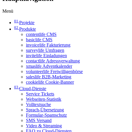
Menü
01
Projekte
02
Produkte
contentlife CMS
basiclife CMS
invoicelife Fakturierung
surveylife Umfragen
invitelife Einladungen
contactlife Adressverwaltung
xmaslife Adventkalender
volunteerlife Freiwilligenbörse
saleslife B2B-Marketing
cookielife Cookie-Banner
03
Cloud-Dienste
Service Tickets
Webseiten-Statistik
Volltextsuche
Sprach-Übersetzung
Formular-Spamschutz
SMS Versand
Video & Streaming
FAQ zu Cloud-Diensten