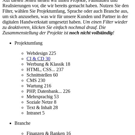
Auf diesen Seiten stellen wir Ihnen Projekte, Fallstudien und
Realisierungen vor, die wir bereits gemacht haben. Nutzen Sie den
Filter, wählen Sie Projektumfang, Sprache oder auch Branche aus,
um sich anzusehen, was wir für unsere Kunden und Partner in der
digitalen Handwerkstatt umgesetzt haben.
Um einen Filter wieder
zu deaktiveren, klicken Sie einfach nochmal drauf. Die
Zusammenstellung der Projekte ist
noch nicht vollständig
!
Projektumfang
Webdesign
225
CI & CD
30
Werbung & Klassik
18
HTML, CSS...
237
Schnittstellen
60
CMS
230
Wartung
216
PHP, Datenbank...
226
Mehrsprachig
53
Soziale Netze
8
Text & Inhalt
28
Intranet
5
Branche
Finanzen & Banken
16