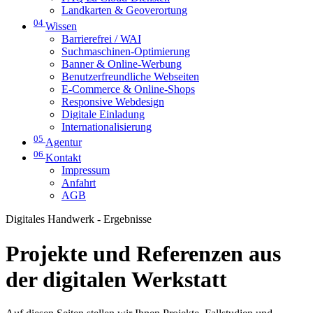
Landkarten & Geoverortung
04
Wissen
Barrierefrei / WAI
Suchmaschinen-Optimierung
Banner & Online-Werbung
Benutzerfreundliche Webseiten
E-Commerce & Online-Shops
Responsive Webdesign
Digitale Einladung
Internationalisierung
05
Agentur
06
Kontakt
Impressum
Anfahrt
AGB
Digitales Handwerk - Ergebnisse
Projekte und Referenzen aus
der digitalen Werkstatt