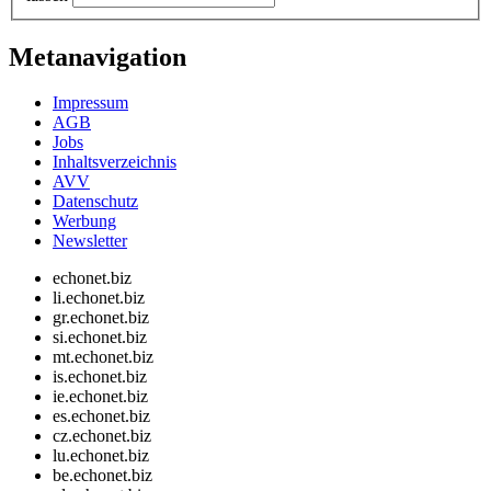
Metanavigation
Impressum
AGB
Jobs
Inhaltsverzeichnis
AVV
Datenschutz
Werbung
Newsletter
echonet.biz
li.echonet.biz
gr.echonet.biz
si.echonet.biz
mt.echonet.biz
is.echonet.biz
ie.echonet.biz
es.echonet.biz
cz.echonet.biz
lu.echonet.biz
be.echonet.biz