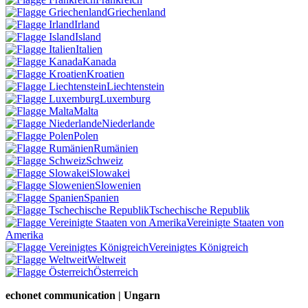
Griechenland
Irland
Island
Italien
Kanada
Kroatien
Liechtenstein
Luxemburg
Malta
Niederlande
Polen
Rumänien
Schweiz
Slowakei
Slowenien
Spanien
Tschechische Republik
Vereinigte Staaten von
Amerika
Vereinigtes Königreich
Weltweit
Österreich
echonet communication | Ungarn