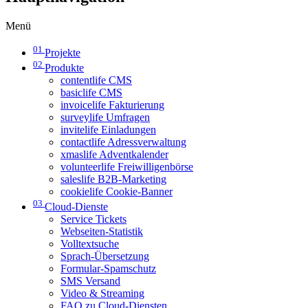
Menü
01
Projekte
02
Produkte
contentlife CMS
basiclife CMS
invoicelife Fakturierung
surveylife Umfragen
invitelife Einladungen
contactlife Adressverwaltung
xmaslife Adventkalender
volunteerlife Freiwilligenbörse
saleslife B2B-Marketing
cookielife Cookie-Banner
03
Cloud-Dienste
Service Tickets
Webseiten-Statistik
Volltextsuche
Sprach-Übersetzung
Formular-Spamschutz
SMS Versand
Video & Streaming
FAQ zu Cloud-Diensten