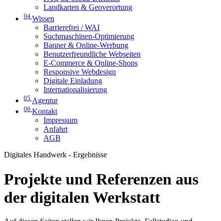
Landkarten & Geoverortung
04
Wissen
Barrierefrei / WAI
Suchmaschinen-Optimierung
Banner & Online-Werbung
Benutzerfreundliche Webseiten
E-Commerce & Online-Shops
Responsive Webdesign
Digitale Einladung
Internationalisierung
05
Agentur
06
Kontakt
Impressum
Anfahrt
AGB
Digitales Handwerk - Ergebnisse
Projekte und Referenzen aus
der digitalen Werkstatt