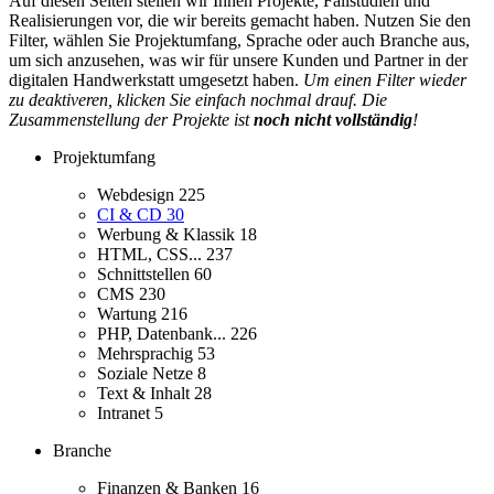
Auf diesen Seiten stellen wir Ihnen Projekte, Fallstudien und
Realisierungen vor, die wir bereits gemacht haben. Nutzen Sie den
Filter, wählen Sie Projektumfang, Sprache oder auch Branche aus,
um sich anzusehen, was wir für unsere Kunden und Partner in der
digitalen Handwerkstatt umgesetzt haben.
Um einen Filter wieder
zu deaktiveren, klicken Sie einfach nochmal drauf. Die
Zusammenstellung der Projekte ist
noch nicht vollständig
!
Projektumfang
Webdesign
225
CI & CD
30
Werbung & Klassik
18
HTML, CSS...
237
Schnittstellen
60
CMS
230
Wartung
216
PHP, Datenbank...
226
Mehrsprachig
53
Soziale Netze
8
Text & Inhalt
28
Intranet
5
Branche
Finanzen & Banken
16