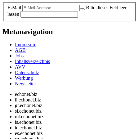
E-Mail
Bitte dieses Feld leer
lassen
Metanavigation
Impressum
AGB
Jobs
Inhaltsverzeichnis
AVV
Datenschutz
Werbung
Newsletter
echonet.biz
li.echonet.biz
gr.echonet.biz
si.echonet.biz
mt.echonet.biz
is.echonet.biz
ie.echonet.biz
es.echonet.biz
cz.echonet.biz