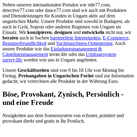
Neben unseren internationalen Portalen wie ride77.com,
detective77.com oder dance77.com sind wir auch mit Produkten
und Dienstleistungen für Kunden in Ungarn aktiv auf dem
ungarischen Markt. Unsere Produkte sind sowohl in Budapest, als
auch in Györ, Sopron oder anderen Regionen von Ungarn im
Einsatz. Wir
konzipieren
,
designen
und
entwickeln
nicht nur, wir
beraten
auch in Sachen
barrierefreie Internetseiten
,
E-Commerce
,
Benutzerfreundlichkeit
und
Suchmaschinen-Optimierung
. Auch
unsere Produkte wie das
Einladungsmanagement &
Gästelistenmanagement
invite.life oder das
Umfragesystem
survey.life
werden von uns in Ungarn angeboten.
Unsere
Geschäftszeiten
sind von 9 bis 18 Uhr von Montag bis
Freitag.
Preisangaben in Ungarischen Forint
sind zur Information
gedacht, wir verrechnen alle Produkte in der Währung Euro.
Böse, Provokant, Zynisch, Persönlich -
und eine Freude
Neuigkeiten aus dem Sonnensystem von echonet, pointiert und
provokant direkt und gratis in Ihr Postfach.
Datenschutz-Information zum Newsletter