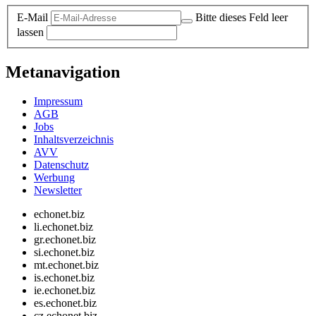
E-Mail
Bitte dieses Feld leer
lassen
Metanavigation
Impressum
AGB
Jobs
Inhaltsverzeichnis
AVV
Datenschutz
Werbung
Newsletter
echonet.biz
li.echonet.biz
gr.echonet.biz
si.echonet.biz
mt.echonet.biz
is.echonet.biz
ie.echonet.biz
es.echonet.biz
cz.echonet.biz