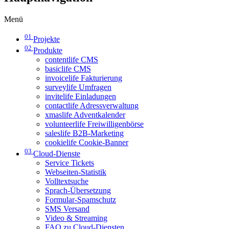
Menü
01
Projekte
02
Produkte
contentlife CMS
basiclife CMS
invoicelife Fakturierung
surveylife Umfragen
invitelife Einladungen
contactlife Adressverwaltung
xmaslife Adventkalender
volunteerlife Freiwilligenbörse
saleslife B2B-Marketing
cookielife Cookie-Banner
03
Cloud-Dienste
Service Tickets
Webseiten-Statistik
Volltextsuche
Sprach-Übersetzung
Formular-Spamschutz
SMS Versand
Video & Streaming
FAQ zu Cloud-Diensten