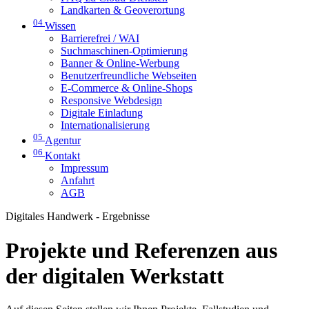
Landkarten & Geoverortung
04
Wissen
Barrierefrei / WAI
Suchmaschinen-Optimierung
Banner & Online-Werbung
Benutzerfreundliche Webseiten
E-Commerce & Online-Shops
Responsive Webdesign
Digitale Einladung
Internationalisierung
05
Agentur
06
Kontakt
Impressum
Anfahrt
AGB
Digitales Handwerk - Ergebnisse
Projekte und Referenzen aus
der digitalen Werkstatt