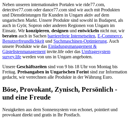
Neben unseren internationalen Portalen wie ride77.com,
detective77.com oder dance77.com sind wir auch mit Produkten
und Dienstleistungen für Kunden in Ungarn aktiv auf dem
ungarischen Markt. Unsere Produkte sind sowohl in Budapest, als
auch in Györ, Sopron oder anderen Regionen von Ungarn im
Einsatz. Wir
konzipieren
,
designen
und
entwickeln
nicht nur, wir
beraten
auch in Sachen
barrierefreie Internetseiten
,
E-Commerce
,
Benutzerfreundlichkeit
und
Suchmaschinen-Optimierung
. Auch
unsere Produkte wie das
Einladungsmanagement &
Gästelistenmanagement
invite.life oder das
Umfragesystem
survey.life
werden von uns in Ungarn angeboten.
Unsere
Geschäftszeiten
sind von 9 bis 18 Uhr von Montag bis
Freitag.
Preisangaben in Ungarischen Forint
sind zur Information
gedacht, wir verrechnen alle Produkte in der Währung Euro.
Böse, Provokant, Zynisch, Persönlich -
und eine Freude
Neuigkeiten aus dem Sonnensystem von echonet, pointiert und
provokant direkt und gratis in Ihr Postfach.
Datenschutz-Information zum Newsletter