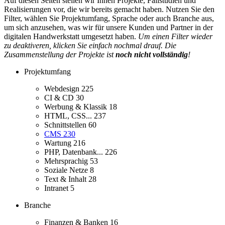
Auf diesen Seiten stellen wir Ihnen Projekte, Fallstudien und
Realisierungen vor, die wir bereits gemacht haben. Nutzen Sie den
Filter, wählen Sie Projektumfang, Sprache oder auch Branche aus,
um sich anzusehen, was wir für unsere Kunden und Partner in der
digitalen Handwerkstatt umgesetzt haben.
Um einen Filter wieder
zu deaktiveren, klicken Sie einfach nochmal drauf. Die
Zusammenstellung der Projekte ist
noch nicht vollständig
!
Projektumfang
Webdesign
225
CI & CD
30
Werbung & Klassik
18
HTML, CSS...
237
Schnittstellen
60
CMS
230
Wartung
216
PHP, Datenbank...
226
Mehrsprachig
53
Soziale Netze
8
Text & Inhalt
28
Intranet
5
Branche
Finanzen & Banken
16