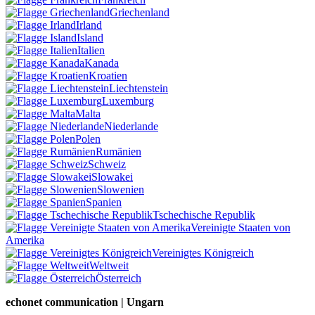
Griechenland
Irland
Island
Italien
Kanada
Kroatien
Liechtenstein
Luxemburg
Malta
Niederlande
Polen
Rumänien
Schweiz
Slowakei
Slowenien
Spanien
Tschechische Republik
Vereinigte Staaten von
Amerika
Vereinigtes Königreich
Weltweit
Österreich
echonet communication | Ungarn