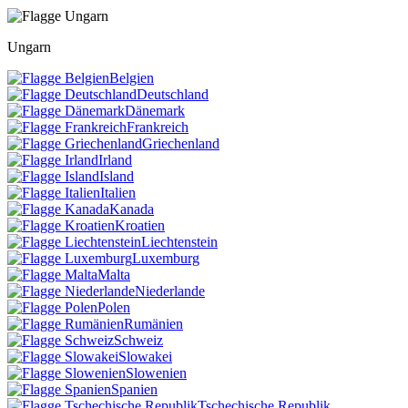
Ungarn
Belgien
Deutschland
Dänemark
Frankreich
Griechenland
Irland
Island
Italien
Kanada
Kroatien
Liechtenstein
Luxemburg
Malta
Niederlande
Polen
Rumänien
Schweiz
Slowakei
Slowenien
Spanien
Tschechische Republik