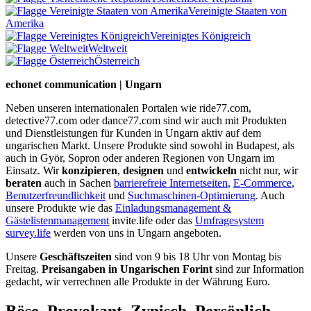
Vereinigte Staaten von
Amerika
Vereinigtes Königreich
Weltweit
Österreich
echonet communication | Ungarn
Neben unseren internationalen Portalen wie ride77.com,
detective77.com oder dance77.com sind wir auch mit Produkten
und Dienstleistungen für Kunden in Ungarn aktiv auf dem
ungarischen Markt. Unsere Produkte sind sowohl in Budapest, als
auch in Györ, Sopron oder anderen Regionen von Ungarn im
Einsatz. Wir
konzipieren
,
designen
und
entwickeln
nicht nur, wir
beraten
auch in Sachen
barrierefreie Internetseiten
,
E-Commerce
,
Benutzerfreundlichkeit
und
Suchmaschinen-Optimierung
. Auch
unsere Produkte wie das
Einladungsmanagement &
Gästelistenmanagement
invite.life oder das
Umfragesystem
survey.life
werden von uns in Ungarn angeboten.
Unsere
Geschäftszeiten
sind von 9 bis 18 Uhr von Montag bis
Freitag.
Preisangaben in Ungarischen Forint
sind zur Information
gedacht, wir verrechnen alle Produkte in der Währung Euro.
Böse, Provokant, Zynisch, Persönlich -