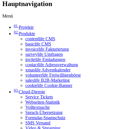
Hauptnavigation
Menü
01
Projekte
02
Produkte
contentlife CMS
basiclife CMS
invoicelife Fakturierung
surveylife Umfragen
invitelife Einladungen
contactlife Adressverwaltung
xmaslife Adventkalender
volunteerlife Freiwilligenbörse
saleslife B2B-Marketing
cookielife Cookie-Banner
03
Cloud-Dienste
Service Tickets
Webseiten-Statistik
Volltextsuche
Sprach-Übersetzung
Formular-Spamschutz
SMS Versand
Video & Streaming