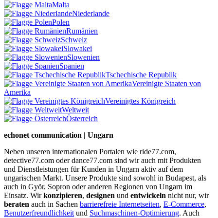
Malta
Niederlande
Polen
Rumänien
Schweiz
Slowakei
Slowenien
Spanien
Tschechische Republik
Vereinigte Staaten von
Amerika
Vereinigtes Königreich
Weltweit
Österreich
echonet communication | Ungarn
Neben unseren internationalen Portalen wie ride77.com,
detective77.com oder dance77.com sind wir auch mit Produkten
und Dienstleistungen für Kunden in Ungarn aktiv auf dem
ungarischen Markt. Unsere Produkte sind sowohl in Budapest, als
auch in Györ, Sopron oder anderen Regionen von Ungarn im
Einsatz. Wir
konzipieren
,
designen
und
entwickeln
nicht nur, wir
beraten
auch in Sachen
barrierefreie Internetseiten
,
E-Commerce
,
Benutzerfreundlichkeit
und
Suchmaschinen-Optimierung
. Auch