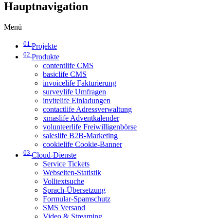
Hauptnavigation
Menü
01
Projekte
02
Produkte
contentlife CMS
basiclife CMS
invoicelife Fakturierung
surveylife Umfragen
invitelife Einladungen
contactlife Adressverwaltung
xmaslife Adventkalender
volunteerlife Freiwilligenbörse
saleslife B2B-Marketing
cookielife Cookie-Banner
03
Cloud-Dienste
Service Tickets
Webseiten-Statistik
Volltextsuche
Sprach-Übersetzung
Formular-Spamschutz
SMS Versand
Video & Streaming