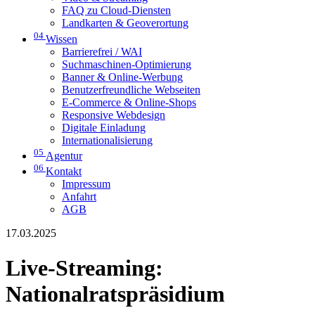
FAQ zu Cloud-Diensten
Landkarten & Geoverortung
04
Wissen
Barrierefrei / WAI
Suchmaschinen-Optimierung
Banner & Online-Werbung
Benutzerfreundliche Webseiten
E-Commerce & Online-Shops
Responsive Webdesign
Digitale Einladung
Internationalisierung
05
Agentur
06
Kontakt
Impressum
Anfahrt
AGB
17.03.2025
Live-Streaming:
Nationalratspräsidium