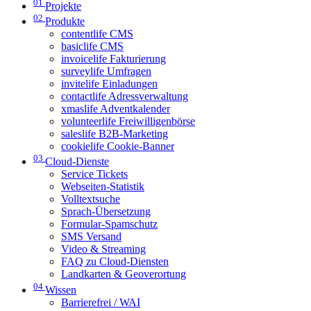
01
Projekte
02
Produkte
contentlife CMS
basiclife CMS
invoicelife Fakturierung
surveylife Umfragen
invitelife Einladungen
contactlife Adressverwaltung
xmaslife Adventkalender
volunteerlife Freiwilligenbörse
saleslife B2B-Marketing
cookielife Cookie-Banner
03
Cloud-Dienste
Service Tickets
Webseiten-Statistik
Volltextsuche
Sprach-Übersetzung
Formular-Spamschutz
SMS Versand
Video & Streaming
FAQ zu Cloud-Diensten
Landkarten & Geoverortung
04
Wissen
Barrierefrei / WAI