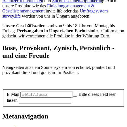
Benutzerfreundlichkeit
und
Suchmaschinen-Optimierung
. Auch
unsere Produkte wie das
Einladungsmanagement &
Gästelistenmanagement
invite.life oder das
Umfragesystem
survey.life
werden von uns in Ungarn angeboten.
Unsere
Geschäftszeiten
sind von 9 bis 18 Uhr von Montag bis
Freitag.
Preisangaben in Ungarischen Forint
sind zur Information
gedacht, wir verrechnen alle Produkte in der Währung Euro.
Böse, Provokant, Zynisch, Persönlich -
und eine Freude
Neuigkeiten aus dem Sonnensystem von echonet, pointiert und
provokant direkt und gratis in Ihr Postfach.
Datenschutz-Information zum Newsletter
E-Mail
Bitte dieses Feld leer
lassen
Metanavigation