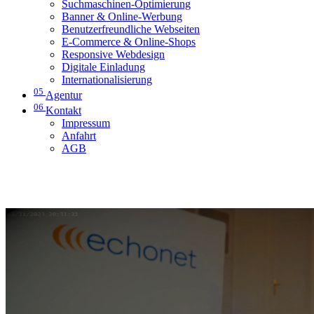
Suchmaschinen-Optimierung
Banner & Online-Werbung
Benutzerfreundliche Webseiten
E-Commerce & Online-Shops
Responsive Webdesign
Digitale Einladung
Internationalisierung
05
Agentur
06
Kontakt
Impressum
Anfahrt
AGB