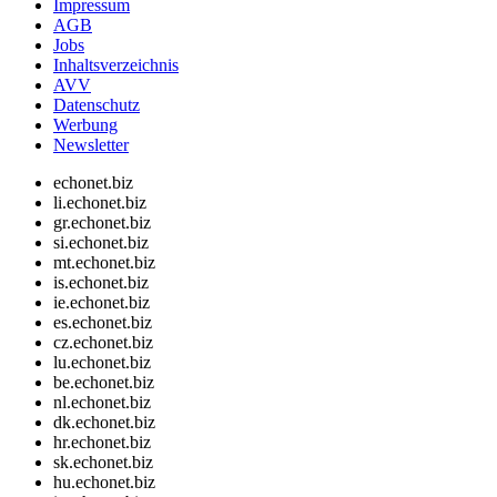
Impressum
AGB
Jobs
Inhaltsverzeichnis
AVV
Datenschutz
Werbung
Newsletter
echonet.biz
li.echonet.biz
gr.echonet.biz
si.echonet.biz
mt.echonet.biz
is.echonet.biz
ie.echonet.biz
es.echonet.biz
cz.echonet.biz
lu.echonet.biz
be.echonet.biz
nl.echonet.biz
dk.echonet.biz
hr.echonet.biz
sk.echonet.biz
hu.echonet.biz