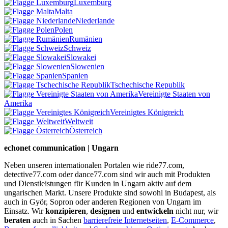
Luxemburg
Malta
Niederlande
Polen
Rumänien
Schweiz
Slowakei
Slowenien
Spanien
Tschechische Republik
Vereinigte Staaten von
Amerika
Vereinigtes Königreich
Weltweit
Österreich
echonet communication | Ungarn
Neben unseren internationalen Portalen wie ride77.com,
detective77.com oder dance77.com sind wir auch mit Produkten
und Dienstleistungen für Kunden in Ungarn aktiv auf dem
ungarischen Markt. Unsere Produkte sind sowohl in Budapest, als
auch in Györ, Sopron oder anderen Regionen von Ungarn im
Einsatz. Wir
konzipieren
,
designen
und
entwickeln
nicht nur, wir
beraten
auch in Sachen
barrierefreie Internetseiten
,
E-Commerce
,